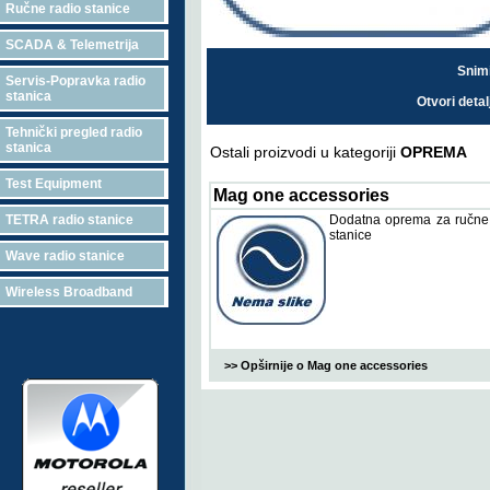
Ručne radio stanice
SCADA & Telemetrija
Snimi
Servis-Popravka radio
stanica
Otvori deta
Tehnički pregled radio
stanica
Ostali proizvodi u kategoriji
OPREMA
Test Equipment
Mag one accessories
TETRA radio stanice
Dodatna oprema za ručne
stanice
Wave radio stanice
Wireless Broadband
>> Opširnije o Mag one accessories