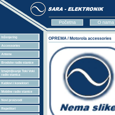
Početna
O nama
Inženjering
OPREMA / Motorola accessories
Accessories
Antene
Brodske radio stanice
Iznajmljivanje Toki Voki
radio stanica
Kablovi i konektori
Mobilne radio stanice
Novi proizvodi
Repetitori